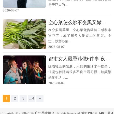
身于巨大的…
2026-08-07
空心菜怎么炒不变黑又嫩好吃 避免空心菜变黑的原理
在众多蔬菜里，空心菜凭借独特口感和丰
富营养，成了很多人餐桌上的常客。不
过，炒空心菜…
2026-08-07
都市女人最忌讳做6件事 夜生活最伤害身体
随着社会的发展，人们的生活水平提高，
但是也伴随着很多不良生活习惯，如频繁
的夜生活，…
2026-08-07
1
2
3
...4
››
Copyright © 2008-2026 广州桑拿网 All Rights Reserved.
渝ICP备19014883号-1