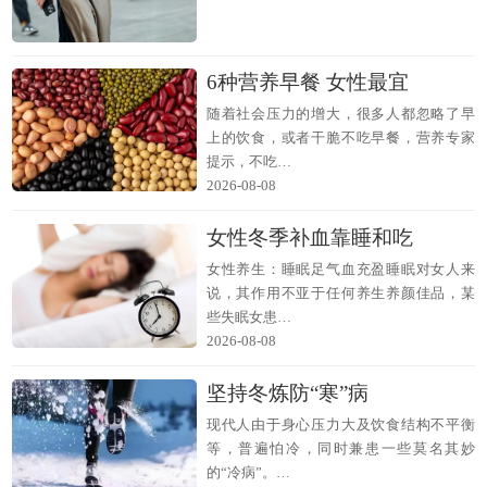
6种营养早餐 女性最宜
随着社会压力的增大，很多人都忽略了早
上的饮食，或者干脆不吃早餐，营养专家
提示，不吃…
2026-08-08
女性冬季补血靠睡和吃
女性养生：睡眠足气血充盈睡眠对女人来
说，其作用不亚于任何养生养颜佳品，某
些失眠女患…
2026-08-08
坚持冬炼防“寒”病
现代人由于身心压力大及饮食结构不平衡
等，普遍怕冷，同时兼患一些莫名其妙
的“冷病”。…