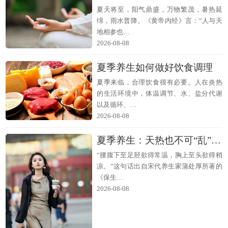
夏天将至，阳气鼎盛，万物繁茂，暑热延
绵，雨水普降。《黄帝内经》言：“人与天
地相参也…
2026-08-08
夏季养生如何做好饮食调理
夏季来临，合理饮食很有必要。人在炎热
的生活环境中，体温调节、水、盐分代谢
以及循环、…
2026-08-08
夏季养生：天热也不可“乱”穿衣
“腰腹下至足胫欲得常温，胸上至头欲得稍
凉。”这句话出自宋代养生家蒲处厚所著的
《保生…
2026-08-08