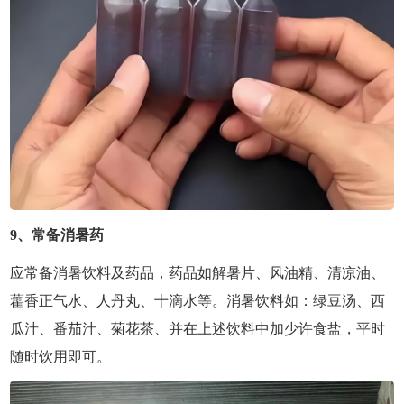
9、常备消暑药
应常备消暑饮料及药品，药品如解暑片、风油精、清凉油、
藿香正气水、人丹丸、十滴水等。消暑饮料如：绿豆汤、西
瓜汁、番茄汁、菊花茶、并在上述饮料中加少许食盐，平时
随时饮用即可。