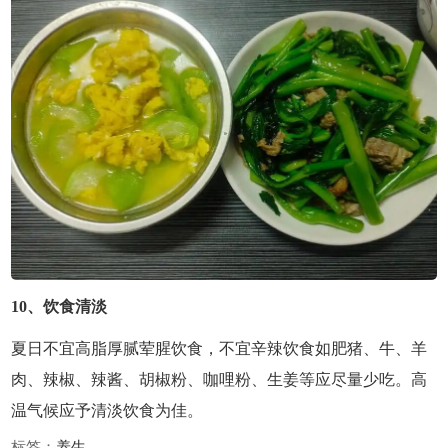
10、饮食清淡
夏日不宜高脂厚腻荤腥饮食，不宜辛辣饮食如肥猪、牛、羊
肉、辣椒、辣酱、胡椒粉、咖哩粉、生姜等应尽量少吃。高
温气候应予清淡饮食为佳。
标签：
养生