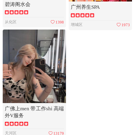
碧涛阁水会
广州养生SPA
从化区
1398
增城区
1973
广佛上men 带工作shi 高端
外V服务
天河区
13179