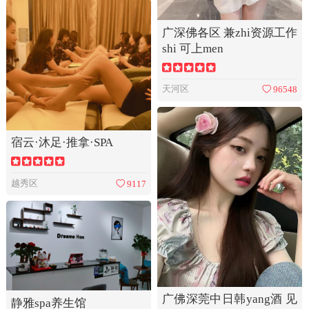
广深佛各区 兼zhi资源工作
shi 可上men
天河区
96548
宿云·沐足·推拿·SPA
越秀区
9117
广佛深莞中日韩yang酒 见
静雅spa养生馆