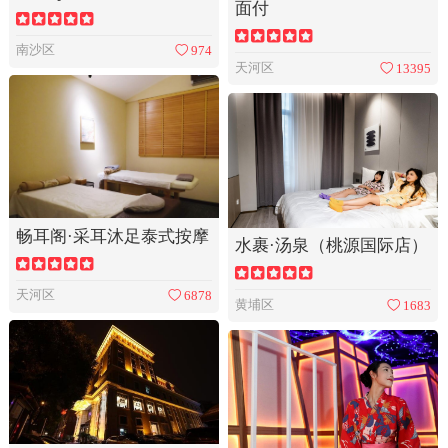
面付
南沙区
974
天河区
13395
畅耳阁·采耳沐足泰式按摩
水裹·汤泉（桃源国际店）
天河区
6878
黄埔区
1683