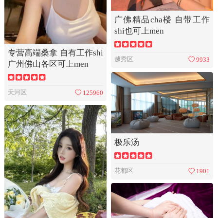
广佛精品cha楼 自带工作
shi也可上men
专营高端桑拿 自有工作shi
越秀区
9933
广州佛山各区可上men
天河区
125960
极乐汤
花都区
1901