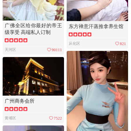
广佛全区给你最好的帝王
东方禅意汗蒸推拿养生馆
级享受 高端私人订制
从化区
821
天河区
90111
广州商务会所
黄埔区
7522