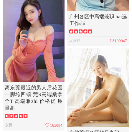
广州各区中高端兼职 hai选
工作shi
天河区
109047
离东莞最近的男人后花园
一脚垮四镇 莞S高端桑拿
全T 高端兼zhi 价格优 质
量高
东莞
165094