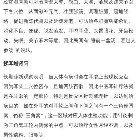
经常泡脚就可刺激脚部太冲、隐白、太溪、涌泉及踝关节以
下各穴位，从而滋补元气、壮腰强筋、调理脏腑、疏通经
络，促进新陈代谢以及延缓衰老，可防治各脏腑功能紊乱、
消化不良、便秘、脱发落发、耳鸣耳聋、头昏眼花、牙齿松
动、失眠、关节麻木等症。因此民间有“睡前一盆汤，赛过人
参汤”的说法。
揉耳增肾阳
长期诊断观察表明，当人体有病时会在耳廓上出现反应点。
因为耳朵上穴位密布，且通四肢百骸，因此中医耳针疗法就
是在耳廓的一定部位，特别是反应区针刺或理针，以达到治
病目的。如在外耳的对耳轮上脚和下脚之间有一个三角形凹
窝，俗称“三角窝”，这一区域对应人体生殖功能，用针灸刺
激三角窝耳轮内侧缘的中点，可以治疗女性月经不调，以及
男性遗精、阳痿等。