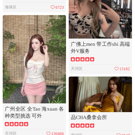
海珠区
6723
广佛上men 带工作shi 高端
外V服务
天河区
13182
广州全区 全Tao 海xuan 各
种类型挑选 可外
品CHA桑拿会所
天河区
130466