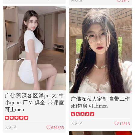
南沙区
2847
广佛莞深各区洋jiu 大 中
广佛深私人定制 自带工作
小quan 厂M 俱全 带课室
shi包房 可上men
可上men
天河区
12813
天河区
656355