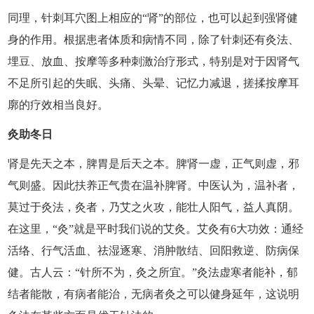
同理，针刺耳穴图上相应的“肾”的部位，也可以起到强肾健
身的作用。根据患者体质和病情不同，除了针刺还有灸法、
埋豆、放血、按摩等多种刺激治疗形式，特别是对于因肾气
不足所引起的失眠、头痛、头晕、记忆力减退，搓揉按摩耳
廓的疗效相当良好。
灸助冬日
肾是先天之本，脾胃是后天之本。脾肾一虚，正气则虚，邪
气则盛。因此扶养正气贵在温补脾肾。中医认为，温补者，
莫过于灸法，灸者，乃艾之火攻，能壮人阳气，益人真阴。
在这里，“灸”就是平时我们说的艾灸。艾灸有6大功效：通经
活络、行气活血、祛湿逐寒、消肿散结、回阳救逆、防病保
健。古人云：“针所不为，灸之所宜。”灸法虚寒者能补，郁
结者能散，有病者能治，无病者灸之可以健身延年，这说明