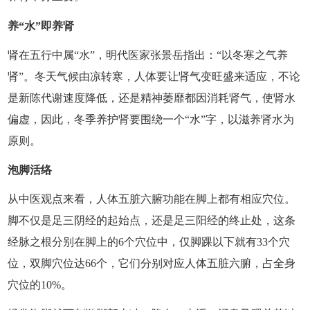
养“水”即养肾
肾在五行中属“水”，明代医家张景岳指出：“以冬寒之气养
肾”。冬天气候由凉转寒，人体要让肾气变旺盛来适应，不论
是新陈代谢速度降低，还是精神萎靡都因消耗肾气，使肾水
偏虚，因此，冬季养护肾要围绕一个“水”字，以滋养肾水为
原则。
泡脚活络
从中医观点来看，人体五脏六腑功能在脚上都有相应穴位。
脚不仅是足三阴经的起始点，还是足三阳经的终止处，这条
经脉之根分别在脚上的6个穴位中，仅脚踝以下就有33个穴
位，双脚穴位达66个，它们分别对应人体五脏六腑，占全身
穴位的10%。