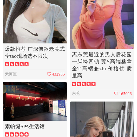
爆款推荐 广深佛款老莞式
离东莞最近的男人后花园
全tao现场选不限次
一脚垮四镇 莞S高端桑拿
全T 高端兼zhi 价格优 质
天河区
432966
量高
东莞
165096
素帕缇SPA生活馆