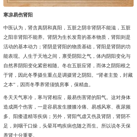
寒凉易伤肾阳
中医认为，肾含真阴和真阳，五脏之阴非肾阴不能滋，五脏
之阳非肾阳不能养。肾阴为生长发育的基本物质，肾阳则是
活动的基本动力；肾阴是肾阳的物质基础，肾阳是肾阴的功
能表现。人生于天地之间，禀受阴阳之气，体内阴阳变化与
自然界阴阳变化紧密相随。冬在五脏应肾，而体之阴阳根之
于肾，因此冬季摄生重点是调摄肾之阴阳。“肾者主蛰，封藏
之本”，因而冬季养肾须慎房事，保精血。
冬天天气寒冷，寒与肾相应，最易伤害肾的阳气。这对身体
造成两个伤害，一是容易发生腰膝冷痛、易感风寒、夜尿频
多、阳痿遗精等疾病；另外，肾阳气虚又伤及肾阴，肾阴不
足，则咽干口燥，头晕耳鸣疾病也随之而生。所以说冬天保
养肾十分重要。