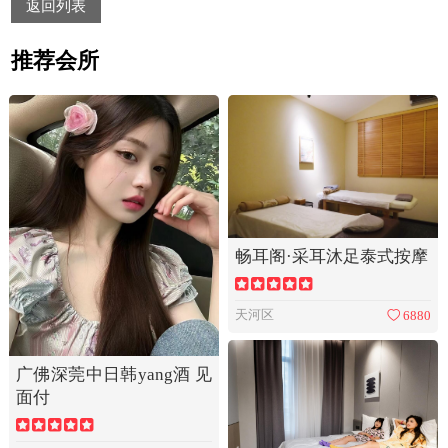
返回列表
推荐会所
畅耳阁·采耳沐足泰式按摩
天河区
6880
广佛深莞中日韩yang酒 见
面付