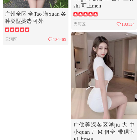
shi 可上men
广州全区 全Tao 海xuan 各
种类型挑选 可外
天河区
183134
天河区
130465
广佛莞深各区洋jiu 大 中
小quan 厂M 俱全 带课室
可上men