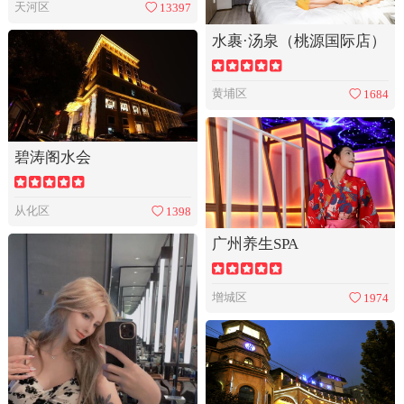
天河区
13397
水裹·汤泉（桃源国际店）
黄埔区
1684
碧涛阁水会
从化区
1398
广州养生SPA
增城区
1974