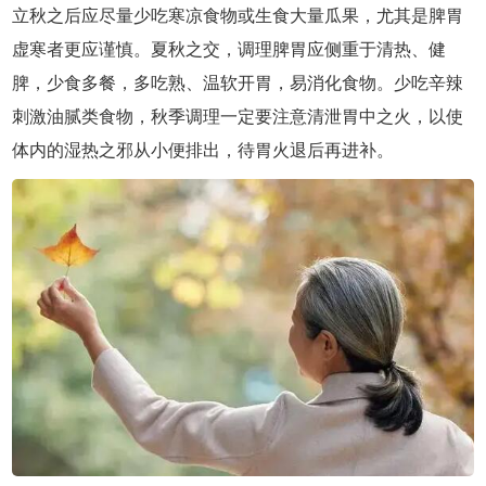
立秋之后应尽量少吃寒凉食物或生食大量瓜果，尤其是脾胃
虚寒者更应谨慎。夏秋之交，调理脾胃应侧重于清热、健
脾，少食多餐，多吃熟、温软开胃，易消化食物。少吃辛辣
刺激油腻类食物，秋季调理一定要注意清泄胃中之火，以使
体内的湿热之邪从小便排出，待胃火退后再进补。