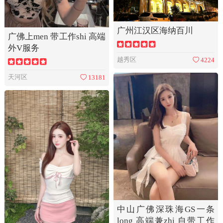
广州江汉区海纳百川
广佛上men 带工作shi 高端
外V服务
越秀区
4224
天河区
13181
中山广佛深珠海GS一条
long 高端兼zhi 自带工作