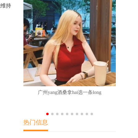
能维持
广佛莞深各
广州yang酒桑拿hai选一条long
热门信息