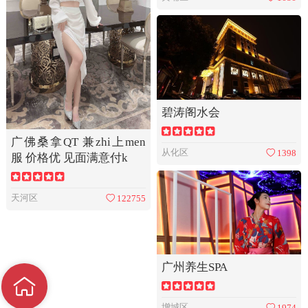
碧涛阁水会
广佛桑拿QT 兼zhi上men
从化区
1398
服 价格优 见面满意付k
天河区
122755
广州养生SPA
增城区
1974