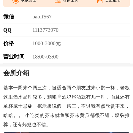
权威认证
培训上岗
资质证书
微信
b
a
o
f
f
5
6
7
QQ
1
1
1
3
7
7
3
9
7
0
价格
1000-3000元
营业时间
18:00-03:00
会所介绍
基本一周来个两三次，挺适合两个朋友过来小酌一杯，老板
这里酒水品种较多，精粮啤酒鸡尾酒就有几十种，而且还有
单杯威士忌🥃，据老板说假一赔三，不过我有点欣赏不来，
哈哈。。 小吃类的芥末鱿鱼和芥末黄瓜都很不错，墙裂推
荐，还有烤翅也不错。