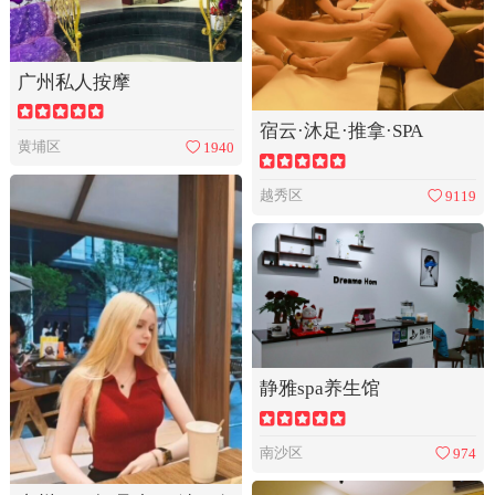
广州私人按摩
宿云·沐足·推拿·SPA
黄埔区
1940
越秀区
9119
静雅spa养生馆
南沙区
974