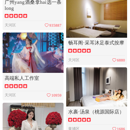
广州yang酒桑拿hai选一条
long
天河区
935887
畅耳阁·采耳沐足泰式按摩
天河区
6880
高端私人工作室
天河区
10959
水裹·汤泉（桃源国际店）
黄埔区
1686