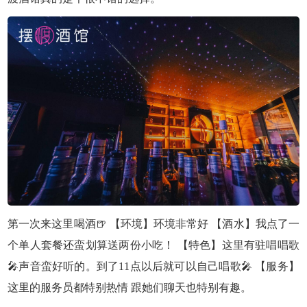
第一次来这里喝酒🍺 【环境】环境非常好 【酒水】我点了一
个单人套餐还蛮划算送两份小吃！ 【特色】这里有驻唱唱歌
🎤声音蛮好听的。到了11点以后就可以自己唱歌🎤 【服务】
这里的服务员都特别热情 跟她们聊天也特别有趣。